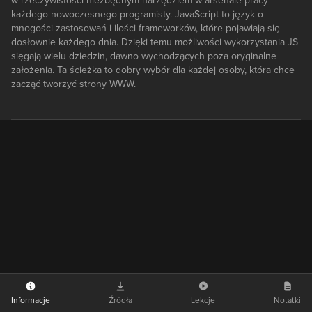
w rzeczywistości niezbędnym narzędziem w arsenale pracy
każdego nowoczesnego programisty. JavaScript to język o
mnogości zastosowań i ilości frameworków, które pojawiają się
dosłownie każdego dnia. Dzięki temu możliwości wykorzystania JS
sięgają wielu dziedzin, dawno wychodzących poza oryginalne
założenia. Ta ścieżka to dobry wybór dla każdej osoby, która chce
zacząć tworzyć strony WWW.
Informacje
Źródła
Lekcje
Notatki