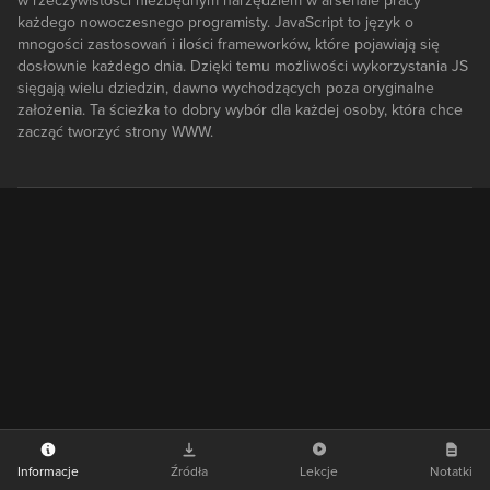
w rzeczywistości niezbędnym narzędziem w arsenale pracy
każdego nowoczesnego programisty. JavaScript to język o
mnogości zastosowań i ilości frameworków, które pojawiają się
dosłownie każdego dnia. Dzięki temu możliwości wykorzystania JS
sięgają wielu dziedzin, dawno wychodzących poza oryginalne
założenia. Ta ścieżka to dobry wybór dla każdej osoby, która chce
zacząć tworzyć strony WWW.
Informacje
Źródła
Lekcje
Notatki