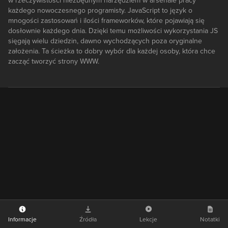
w rzeczywistości niezbędnym narzędziem w arsenale pracy
każdego nowoczesnego programisty. JavaScript to język o
mnogości zastosowań i ilości frameworków, które pojawiają się
dosłownie każdego dnia. Dzięki temu możliwości wykorzystania JS
sięgają wielu dziedzin, dawno wychodzących poza oryginalne
założenia. Ta ścieżka to dobry wybór dla każdej osoby, która chce
zacząć tworzyć strony WWW.
Informacje
Źródła
Lekcje
Notatki