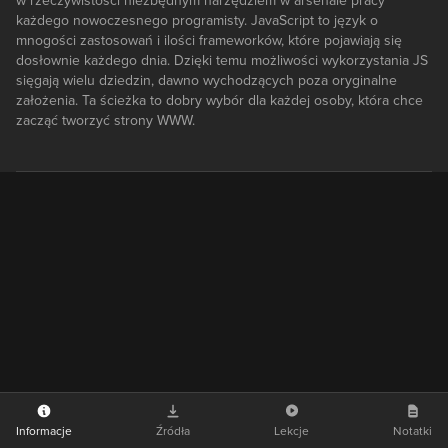
w rzeczywistości niezbędnym narzędziem w arsenale pracy
każdego nowoczesnego programisty. JavaScript to język o
mnogości zastosowań i ilości frameworków, które pojawiają się
dosłownie każdego dnia. Dzięki temu możliwości wykorzystania JS
sięgają wielu dziedzin, dawno wychodzących poza oryginalne
założenia. Ta ścieżka to dobry wybór dla każdej osoby, która chce
zacząć tworzyć strony WWW.
Informacje
Źródła
Lekcje
Notatki