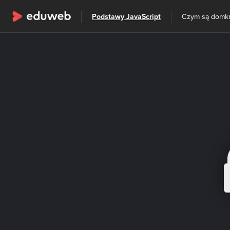
Wszystkie kategorie
Podstawy JavaScript
Czym są domkn
Szkolenia