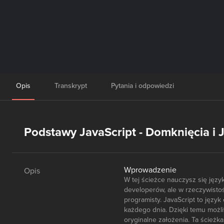
Opis
Transkrypt
Pytania i odpowiedzi
Podstawy JavaScript - Domknięcia i
Wprowadzenie
Opis
W tej ścieżce nauczysz się jęz
developerów, ale w rzeczywist
programisty. JavaScript to języ
każdego dnia. Dzięki temu możl
oryginalne założenia. Ta ścieżk