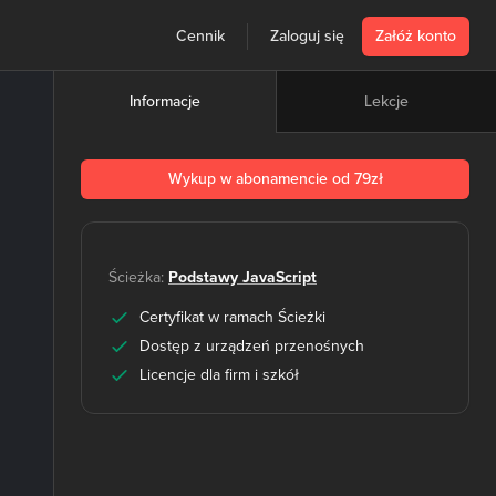
Cennik
Zaloguj się
Załóż konto
Lekcje
Informacje
Wykup w abonamencie od 79zł
Ścieżka:
Podstawy JavaScript
Certyfikat w ramach Ścieżki
Dostęp z urządzeń przenośnych
Licencje dla firm i szkół