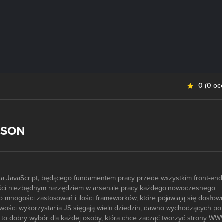
0
(
0 oc
 JSON
yka JavaScript, będącego fundamentem pracy przede wszystkim front-end
ości niezbędnym narzędziem w arsenale pracy każdego nowoczesnego
k o mnogości zastosowań i ilości frameworków, które pojawiają się dosłow
iwości wykorzystania JS sięgają wielu dziedzin, dawno wychodzących po
a to dobry wybór dla każdej osoby, która chce zacząć tworzyć strony WW