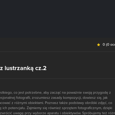
0
(
0 oc
z lustrzanką cz.2
stkiego, co jest potrzebne, aby zacząć na poważnie swoją przygodę z
fesjonalnej fotografii, zrozumiesz zasady kompozycji, dowiesz się, jak
racować z różnymi obiektami. Poznasz także podstawy obróbki zdjęć, co
ę ich potencjału. Zajmiemy się również sprzętem fotograficznym, dzięki
 zwrócić uwagę przy wyborze aparatu i obiektywów. Spróbujemy też róż