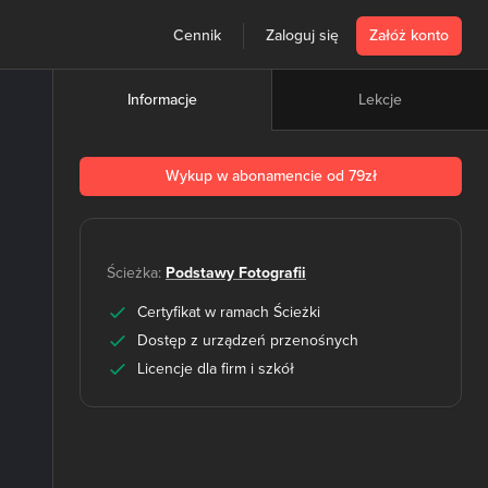
Cennik
Zaloguj się
Załóż konto
Lekcje
Informacje
Wykup w abonamencie od 79zł
Ścieżka:
Podstawy Fotografii
Certyfikat w ramach Ścieżki
Dostęp z urządzeń przenośnych
Licencje dla firm i szkół