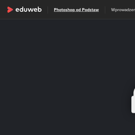
Wszystkie kategorie
Photoshop od Podstaw
Szkolenia
Wprowadzen