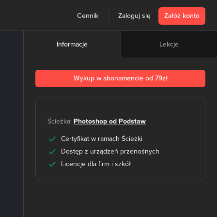
Cennik
Zaloguj się
Załóż konto
Lekcje
Informacje
Wykup w abonamencie od 79zł
Ścieżka:
Photoshop od Podstaw
Certyfikat w ramach Ścieżki
Dostęp z urządzeń przenośnych
Licencje dla firm i szkół