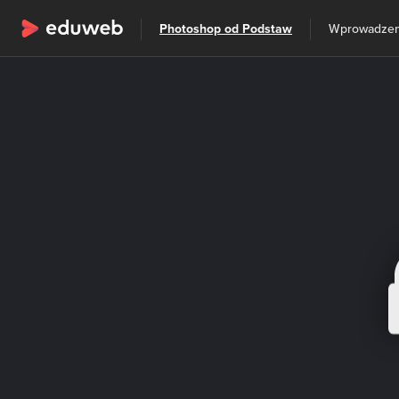
Wszystkie kategorie
Photoshop od Podstaw
Szkolenia
Wprowadzen