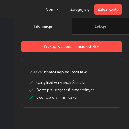
Cennik
Zaloguj się
Załóż konto
Lekcje
Informacje
Wykup w abonamencie od 79zł
Ścieżka:
Photoshop od Podstaw
Certyfikat w ramach Ścieżki
Dostęp z urządzeń przenośnych
Licencje dla firm i szkół