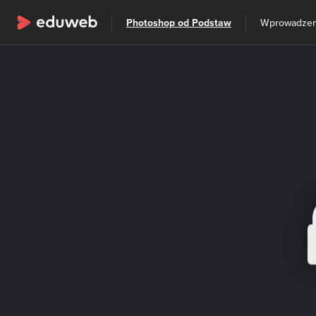
Wszystkie kategorie
Photoshop od Podstaw
Szkolenia
Wprowadzen