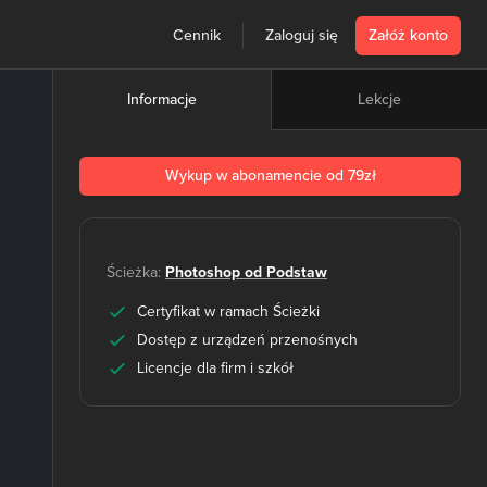
Cennik
Zaloguj się
Załóż konto
Lekcje
Informacje
Wykup w abonamencie od 79zł
Ścieżka:
Photoshop od Podstaw
Certyfikat w ramach Ścieżki
Dostęp z urządzeń przenośnych
Licencje dla firm i szkół