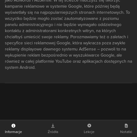
jako AdWords i AdSense. W tej ścieżce nauczysz się tworzyć
kampanie reklamowe w systemie Google, które później będą
wyświetlały się na najpopularniejszych stronach internetowych. To
wszystko będzie mogło zostać zautomatyzowane z poziomu
panelu administracyjnego i nie będzie wymagało oddzielnego
kontaktu z administratorami konkretnych witryn, na których
chciałbyś umieścić swoje reklamy. Porozmawiamy też o zaletach i
specyfice sieci reklamowej Google, która wykracza poza zwykłe
reklamy displayowe dawnego systemu AdSense – pozwoli to na
wykupienie reklam bezpośrednio w wyszukiwarce Google, ale
również w całej platformie YouTube oraz aplikacjach dostępnych na
system Android.
Informacje
Źródła
Lekcje
Notatki