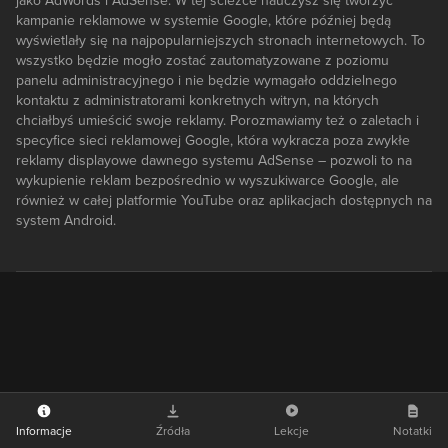
jako AdWords i AdSense. W tej ścieżce nauczysz się tworzyć
kampanie reklamowe w systemie Google, które później będą
wyświetlały się na najpopularniejszych stronach internetowych. To
wszystko będzie mogło zostać zautomatyzowane z poziomu
panelu administracyjnego i nie będzie wymagało oddzielnego
kontaktu z administratorami konkretnych witryn, na których
chciałbyś umieścić swoje reklamy. Porozmawiamy też o zaletach i
specyfice sieci reklamowej Google, która wykracza poza zwykłe
reklamy displayowe dawnego systemu AdSense – pozwoli to na
wykupienie reklam bezpośrednio w wyszukiwarce Google, ale
również w całej platformie YouTube oraz aplikacjach dostępnych na
system Android.
Informacje
Źródła
Lekcje
Notatki