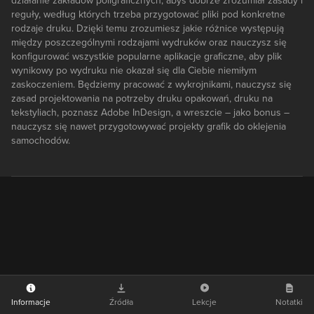
działanie zakładów poligraficznych, abyś dobrze zrozumiał zasady i
reguły, według których trzeba przygotować pliki pod konkretne
rodzaje druku. Dzięki temu zrozumiesz jakie różnice występują
między poszczególnymi rodzajami wydruków oraz nauczysz się
konfigurować wszystkie popularne aplikacje graficzne, aby plik
wynikowy po wydruku nie okazał się dla Ciebie niemiłym
zaskoczeniem. Będziemy pracować z wykrojnikami, nauczysz się
zasad projektowania na potrzeby druku opakowań, druku na
tekstyliach, poznasz Adobe InDesign, a wreszcie – jako bonus –
nauczysz się nawet przygotowywać projekty grafik do oklejenia
samochodów.
Informacje
Źródła
Lekcje
Notatki