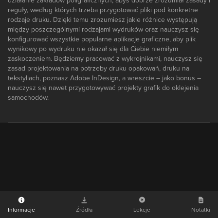
działanie zakładów poligraficznych, abyś dobrze zrozumiał zasady i
reguły, według których trzeba przygotować pliki pod konkretne
rodzaje druku. Dzięki temu zrozumiesz jakie różnice występują
między poszczególnymi rodzajami wydruków oraz nauczysz się
konfigurować wszystkie popularne aplikacje graficzne, aby plik
wynikowy po wydruku nie okazał się dla Ciebie niemiłym
zaskoczeniem. Będziemy pracować z wykrojnikami, nauczysz się
zasad projektowania na potrzeby druku opakowań, druku na
tekstyliach, poznasz Adobe InDesign, a wreszcie – jako bonus –
nauczysz się nawet przygotowywać projekty grafik do oklejenia
samochodów.
Informacje
Źródła
Lekcje
Notatki