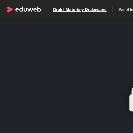
Wszystkie kategorie
Druk i Materiały Drukowane
Szkolenia
Panel i