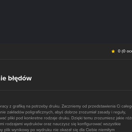
0
(
0 oc
nie błędów
pracy z grafiką na potrzeby druku. Zaczniemy od przedstawienia Ci całeg
ie zakładów poligraficznych, abyś dobrze zrozumiał zasady i reguły,
ać pliki pod konkretne rodzaje druku. Dzięki temu zrozumiesz jakie róż
mi rodzajami wydruków oraz nauczysz się konfigurować wszystkie
aby plik wynikowy po wydruku nie okazał się dla Ciebie niemiłym