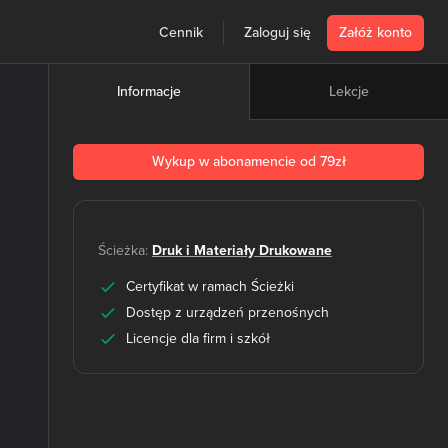
Cennik
Zaloguj się
Załóż konto
Lekcje
Informacje
Wykup w abonamencie od 79zł
Ścieżka:
Druk i Materiały Drukowane
Certyfikat w ramach Ścieżki
Dostęp z urządzeń przenośnych
Licencje dla firm i szkół