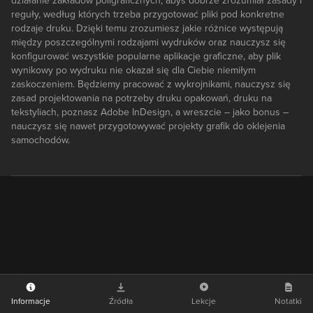
działanie zakładów poligraficznych, abyś dobrze zrozumiał zasady i
reguły, według których trzeba przygotować pliki pod konkretne
rodzaje druku. Dzięki temu zrozumiesz jakie różnice występują
między poszczególnymi rodzajami wydruków oraz nauczysz się
konfigurować wszystkie popularne aplikacje graficzne, aby plik
wynikowy po wydruku nie okazał się dla Ciebie niemiłym
zaskoczeniem. Będziemy pracować z wykrojnikami, nauczysz się
zasad projektowania na potrzeby druku opakowań, druku na
tekstyliach, poznasz Adobe InDesign, a wreszcie – jako bonus –
nauczysz się nawet przygotowywać projekty grafik do oklejenia
samochodów.
Informacje
Źródła
Lekcje
Notatki