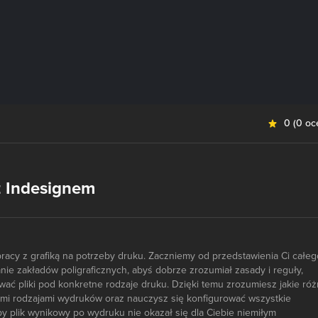
0
(
0 oc
z Indesignem
pracy z grafiką na potrzeby druku. Zaczniemy od przedstawienia Ci całeg
ie zakładów poligraficznych, abyś dobrze zrozumiał zasady i reguły,
ać pliki pod konkretne rodzaje druku. Dzięki temu zrozumiesz jakie róż
mi rodzajami wydruków oraz nauczysz się konfigurować wszystkie
aby plik wynikowy po wydruku nie okazał się dla Ciebie niemiłym