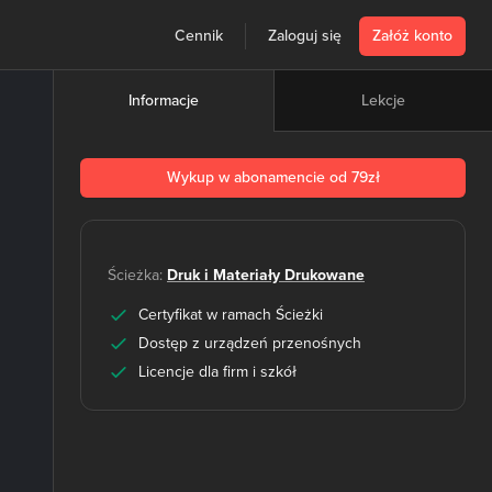
Cennik
Zaloguj się
Załóż konto
Lekcje
Informacje
Wykup w abonamencie od 79zł
Ścieżka:
Druk i Materiały Drukowane
Certyfikat w ramach Ścieżki
Dostęp z urządzeń przenośnych
Licencje dla firm i szkół