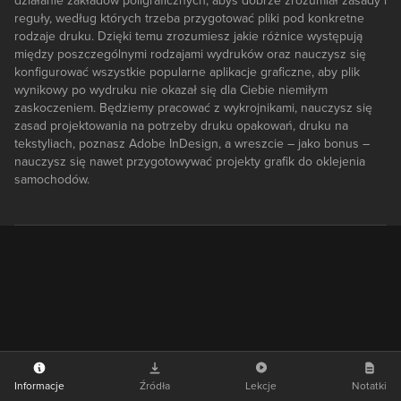
działanie zakładów poligraficznych, abyś dobrze zrozumiał zasady i
reguły, według których trzeba przygotować pliki pod konkretne
rodzaje druku. Dzięki temu zrozumiesz jakie różnice występują
między poszczególnymi rodzajami wydruków oraz nauczysz się
konfigurować wszystkie popularne aplikacje graficzne, aby plik
wynikowy po wydruku nie okazał się dla Ciebie niemiłym
zaskoczeniem. Będziemy pracować z wykrojnikami, nauczysz się
zasad projektowania na potrzeby druku opakowań, druku na
tekstyliach, poznasz Adobe InDesign, a wreszcie – jako bonus –
nauczysz się nawet przygotowywać projekty grafik do oklejenia
samochodów.
Informacje
Źródła
Lekcje
Notatki