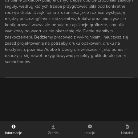
działanie zakładów poligraficznych, abyś dobrze zrozumiał zasady i
reguły, według których trzeba przygotować pliki pod konkretne
rodzaje druku. Dzięki temu zrozumiesz jakie różnice występują
między poszczególnymi rodzajami wydruków oraz nauczysz się
konfigurować wszystkie popularne aplikacje graficzne, aby plik
wynikowy po wydruku nie okazał się dla Ciebie niemiłym
zaskoczeniem. Będziemy pracować z wykrojnikami, nauczysz się
zasad projektowania na potrzeby druku opakowań, druku na
tekstyliach, poznasz Adobe InDesign, a wreszcie – jako bonus –
nauczysz się nawet przygotowywać projekty grafik do oklejenia
samochodów.
Informacje
Źródła
Lekcje
Notatki