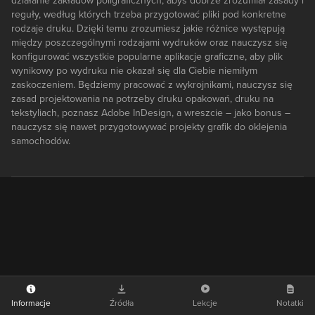
działanie zakładów poligraficznych, abyś dobrze zrozumiał zasady i
reguły, według których trzeba przygotować pliki pod konkretne
rodzaje druku. Dzięki temu zrozumiesz jakie różnice występują
między poszczególnymi rodzajami wydruków oraz nauczysz się
konfigurować wszystkie popularne aplikacje graficzne, aby plik
wynikowy po wydruku nie okazał się dla Ciebie niemiłym
zaskoczeniem. Będziemy pracować z wykrojnikami, nauczysz się
zasad projektowania na potrzeby druku opakowań, druku na
tekstyliach, poznasz Adobe InDesign, a wreszcie – jako bonus –
nauczysz się nawet przygotowywać projekty grafik do oklejenia
samochodów.
Informacje
Źródła
Lekcje
Notatki