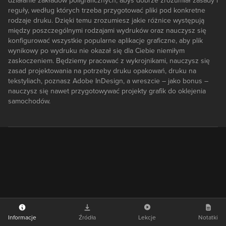
działanie zakładów poligraficznych, abyś dobrze zrozumiał zasady i
reguły, według których trzeba przygotować pliki pod konkretne
rodzaje druku. Dzięki temu zrozumiesz jakie różnice występują
między poszczególnymi rodzajami wydruków oraz nauczysz się
konfigurować wszystkie popularne aplikacje graficzne, aby plik
wynikowy po wydruku nie okazał się dla Ciebie niemiłym
zaskoczeniem. Będziemy pracować z wykrojnikami, nauczysz się
zasad projektowania na potrzeby druku opakowań, druku na
tekstyliach, poznasz Adobe InDesign, a wreszcie – jako bonus –
nauczysz się nawet przygotowywać projekty grafik do oklejenia
samochodów.
Informacje
Źródła
Lekcje
Notatki