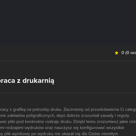
0
(
0 oc
raca z drukarnią
pracy z grafiką na potrzeby druku. Zaczniemy od przedstawienia Ci całeg
ie zakładów poligraficznych, abyś dobrze zrozumiał zasady i reguły,
ać pliki pod konkretne rodzaje druku. Dzięki temu zrozumiesz jakie róż
mi rodzajami wydruków oraz nauczysz się konfigurować wszystkie
aby plik wynikowy po wydruku nie okazał się dla Ciebie niemiłym