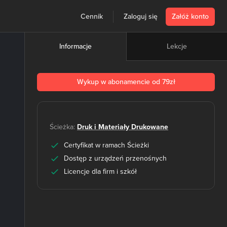
Cennik
Zaloguj się
Załóż konto
Lekcje
Informacje
Wykup w abonamencie od 79zł
Ścieżka:
Druk i Materiały Drukowane
Certyfikat w ramach Ścieżki
Dostęp z urządzeń przenośnych
Licencje dla firm i szkół