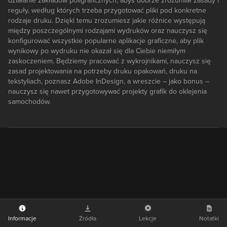
działanie zakładów poligraficznych, abyś dobrze zrozumiał zasady i
reguły, według których trzeba przygotować pliki pod konkretne
rodzaje druku. Dzięki temu zrozumiesz jakie różnice występują
między poszczególnymi rodzajami wydruków oraz nauczysz się
konfigurować wszystkie popularne aplikacje graficzne, aby plik
wynikowy po wydruku nie okazał się dla Ciebie niemiłym
zaskoczeniem. Będziemy pracować z wykrojnikami, nauczysz się
zasad projektowania na potrzeby druku opakowań, druku na
tekstyliach, poznasz Adobe InDesign, a wreszcie – jako bonus –
nauczysz się nawet przygotowywać projekty grafik do oklejenia
samochodów.
Informacje
Źródła
Lekcje
Notatki