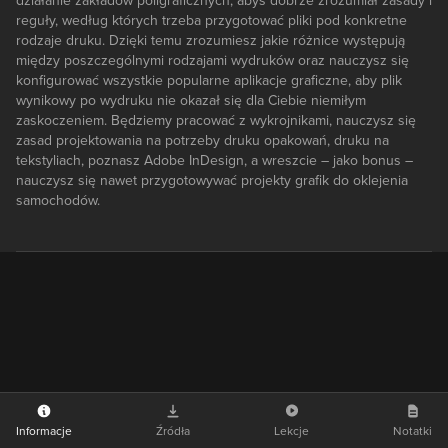
działanie zakładów poligraficznych, abyś dobrze zrozumiał zasady i
reguły, według których trzeba przygotować pliki pod konkretne
rodzaje druku. Dzięki temu zrozumiesz jakie różnice występują
między poszczególnymi rodzajami wydruków oraz nauczysz się
konfigurować wszystkie popularne aplikacje graficzne, aby plik
wynikowy po wydruku nie okazał się dla Ciebie niemiłym
zaskoczeniem. Będziemy pracować z wykrojnikami, nauczysz się
zasad projektowania na potrzeby druku opakowań, druku na
tekstyliach, poznasz Adobe InDesign, a wreszcie – jako bonus –
nauczysz się nawet przygotowywać projekty grafik do oklejenia
samochodów.
Informacje
Źródła
Lekcje
Notatki