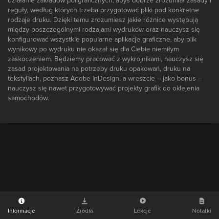
działanie zakładów poligraficznych, abyś dobrze zrozumiał zasady i
reguły, według których trzeba przygotować pliki pod konkretne
rodzaje druku. Dzięki temu zrozumiesz jakie różnice występują
między poszczególnymi rodzajami wydruków oraz nauczysz się
konfigurować wszystkie popularne aplikacje graficzne, aby plik
wynikowy po wydruku nie okazał się dla Ciebie niemiłym
zaskoczeniem. Będziemy pracować z wykrojnikami, nauczysz się
zasad projektowania na potrzeby druku opakowań, druku na
tekstyliach, poznasz Adobe InDesign, a wreszcie – jako bonus –
nauczysz się nawet przygotowywać projekty grafik do oklejenia
samochodów.
Informacje
Źródła
Lekcje
Notatki