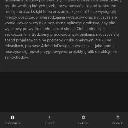
działanie zakładów poligraficznych, abyś dobrze zrozumiał zasady i
reguły, według których trzeba przygotować pliki pod konkretne
rodzaje druku. Dzięki temu zrozumiesz jakie różnice występują
między poszczególnymi rodzajami wydruków oraz nauczysz się
konfigurować wszystkie popularne aplikacje graficzne, aby plik
wynikowy po wydruku nie okazał się dla Ciebie niemiłym
zaskoczeniem. Będziemy pracować z wykrojnikami, nauczysz się
zasad projektowania na potrzeby druku opakowań, druku na
tekstyliach, poznasz Adobe InDesign, a wreszcie – jako bonus –
nauczysz się nawet przygotowywać projekty grafik do oklejenia
samochodów.
Informacje
Źródła
Lekcje
Notatki