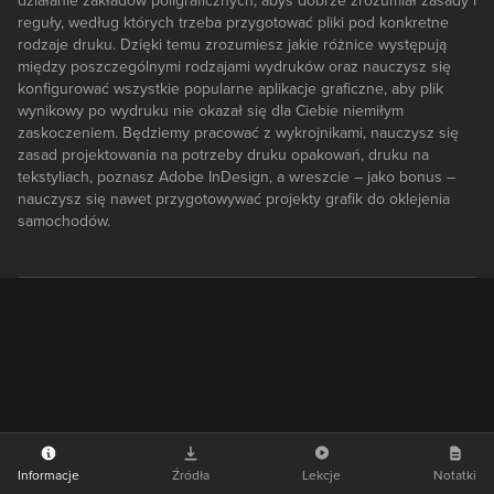
działanie zakładów poligraficznych, abyś dobrze zrozumiał zasady i
reguły, według których trzeba przygotować pliki pod konkretne
rodzaje druku. Dzięki temu zrozumiesz jakie różnice występują
między poszczególnymi rodzajami wydruków oraz nauczysz się
konfigurować wszystkie popularne aplikacje graficzne, aby plik
wynikowy po wydruku nie okazał się dla Ciebie niemiłym
zaskoczeniem. Będziemy pracować z wykrojnikami, nauczysz się
zasad projektowania na potrzeby druku opakowań, druku na
tekstyliach, poznasz Adobe InDesign, a wreszcie – jako bonus –
nauczysz się nawet przygotowywać projekty grafik do oklejenia
samochodów.
Informacje
Źródła
Lekcje
Notatki