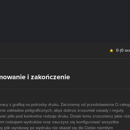
0
(
0 oc
mowanie i zakończenie
pracy z grafiką na potrzeby druku. Zaczniemy od przedstawienia Ci całeg
ie zakładów poligraficznych, abyś dobrze zrozumiał zasady i reguły,
ać pliki pod konkretne rodzaje druku. Dzięki temu zrozumiesz jakie róż
mi rodzajami wydruków oraz nauczysz się konfigurować wszystkie
aby plik wynikowy po wydruku nie okazał się dla Ciebie niemiłym