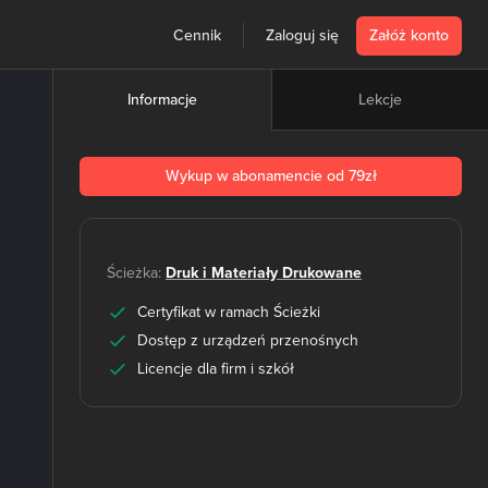
Cennik
Zaloguj się
Załóż konto
Lekcje
Informacje
Wykup w abonamencie od 79zł
Ścieżka:
Druk i Materiały Drukowane
Certyfikat w ramach Ścieżki
Dostęp z urządzeń przenośnych
Licencje dla firm i szkół