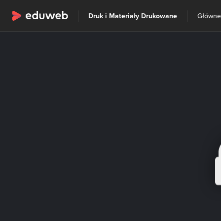
Wszystkie kategorie
Druk i Materiały Drukowane
Szkolenia
Główne 