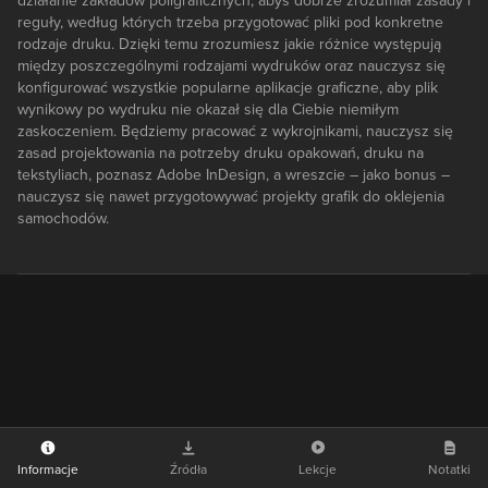
działanie zakładów poligraficznych, abyś dobrze zrozumiał zasady i
reguły, według których trzeba przygotować pliki pod konkretne
rodzaje druku. Dzięki temu zrozumiesz jakie różnice występują
między poszczególnymi rodzajami wydruków oraz nauczysz się
konfigurować wszystkie popularne aplikacje graficzne, aby plik
wynikowy po wydruku nie okazał się dla Ciebie niemiłym
zaskoczeniem. Będziemy pracować z wykrojnikami, nauczysz się
zasad projektowania na potrzeby druku opakowań, druku na
tekstyliach, poznasz Adobe InDesign, a wreszcie – jako bonus –
nauczysz się nawet przygotowywać projekty grafik do oklejenia
samochodów.
Informacje
Źródła
Lekcje
Notatki