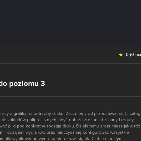
0
(
0 oc
 do poziomu 3
pracy z grafiką na potrzeby druku. Zaczniemy od przedstawienia Ci całeg
ie zakładów poligraficznych, abyś dobrze zrozumiał zasady i reguły,
ać pliki pod konkretne rodzaje druku. Dzięki temu zrozumiesz jakie róż
mi rodzajami wydruków oraz nauczysz się konfigurować wszystkie
aby plik wynikowy po wydruku nie okazał się dla Ciebie niemiłym