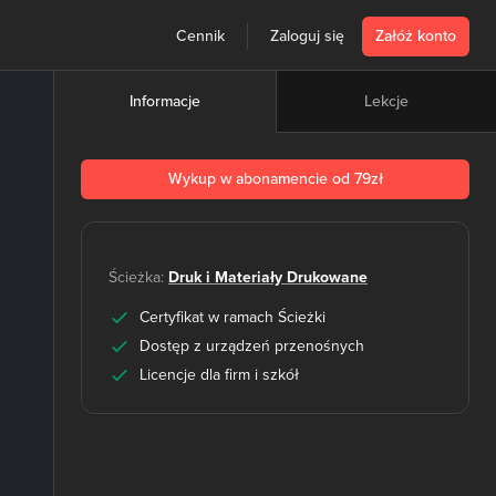
Cennik
Zaloguj się
Załóż konto
Lekcje
Informacje
Wykup w abonamencie od 79zł
Ścieżka:
Druk i Materiały Drukowane
Certyfikat w ramach Ścieżki
Dostęp z urządzeń przenośnych
Licencje dla firm i szkół