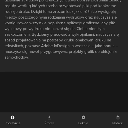
działanie zakładów poligraficznych, abyś dobrze zrozumiał zasady i
reguły, według których trzeba przygotować pliki pod konkretne
rodzaje druku. Dzięki temu zrozumiesz jakie różnice występują
między poszczególnymi rodzajami wydruków oraz nauczysz się
konfigurować wszystkie popularne aplikacje graficzne, aby plik
wynikowy po wydruku nie okazał się dla Ciebie niemiłym
zaskoczeniem. Będziemy pracować z wykrojnikami, nauczysz się
zasad projektowania na potrzeby druku opakowań, druku na
tekstyliach, poznasz Adobe InDesign, a wreszcie – jako bonus –
nauczysz się nawet przygotowywać projekty grafik do oklejenia
samochodów.
Informacje
Źródła
Lekcje
Notatki