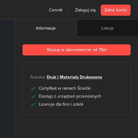
Cennik
Zaloguj się
Załóż konto
Lekcje
Informacje
Wykup w abonamencie od 79zł
Ścieżka:
Druk i Materiały Drukowane
Certyfikat w ramach Ścieżki
Dostęp z urządzeń przenośnych
Licencje dla firm i szkół