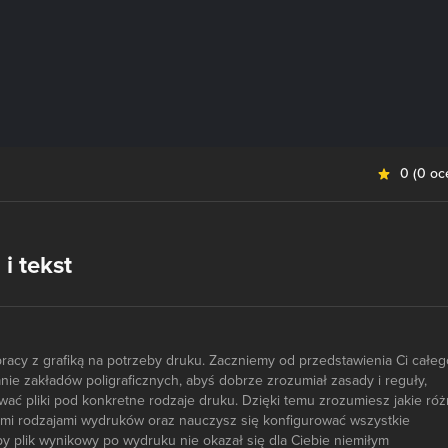
0
(
0 oc
i tekst
pracy z grafiką na potrzeby druku. Zaczniemy od przedstawienia Ci całeg
ie zakładów poligraficznych, abyś dobrze zrozumiał zasady i reguły,
ać pliki pod konkretne rodzaje druku. Dzięki temu zrozumiesz jakie róż
mi rodzajami wydruków oraz nauczysz się konfigurować wszystkie
aby plik wynikowy po wydruku nie okazał się dla Ciebie niemiłym