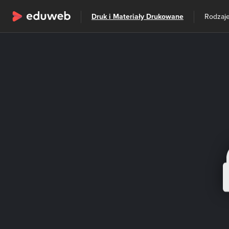
Wszystkie kategorie
Druk i Materiały Drukowane
Szkolenia
Rodzaje