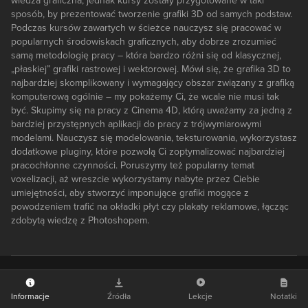
wiedza graficzna, jednak kursy zostały przygotowane w taki
sposób, by prezentować tworzenie grafiki 3D od samych podstaw.
Podczas kursów zawartych w ścieżce nauczysz się pracować w
popularnych środowiskach graficznych, aby dobrze zrozumieć
samą metodologię pracy – która bardzo różni się od klasycznej,
„płaskiej” grafiki rastrowej i wektorowej. Mówi się, że grafika 3D to
najbardziej skomplikowany i wymagający obszar związany z grafiką
komputerową ogólnie – my pokażemy Ci, że wcale nie musi tak
być. Skupimy się na pracy z Cinema 4D, którą uważamy za jedną z
bardziej przystępnych aplikacji do pracy z trójwymiarowymi
modelami. Nauczysz się modelowania, teksturowania, wykorzystasz
dodatkowe pluginy, które pozwolą Ci zoptymalizować najbardziej
pracochłonne czynności. Poruszymy też popularny temat
voxelizacji, aż wreszcie wykorzystamy nabyte przez Ciebie
umiejętności, aby stworzyć imponujące grafiki mogące z
powodzeniem trafić na okładki płyt czy plakaty reklamowe, łącząc
zdobytą wiedzę z Photoshopem.
Informacje
Źródła
Lekcje
Notatki