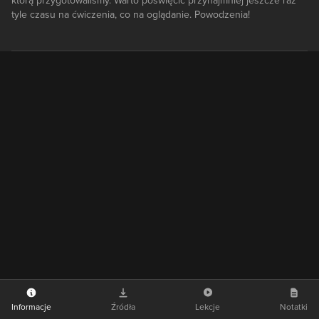
którą przygotowaliśmy. Warto poświęcić przynajmniej jeszcze raz
tyle czasu na ćwiczenia, co na oglądanie. Powodzenia!
Informacje
Źródła
Lekcje
Notatki