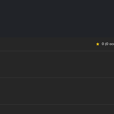
0
(
0 oc