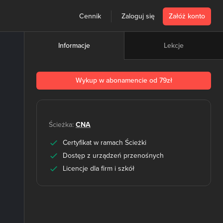
Cennik
Zaloguj się
Załóż konto
Lekcje
Informacje
Wykup w abonamencie od 79zł
Ścieżka:
CNA
Certyfikat w ramach Ścieżki
Dostęp z urządzeń przenośnych
Licencje dla firm i szkół