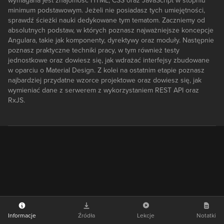
wymagana jest znajomość HTML, CSS oraz JavaScript w stopniu
minimum podstawowym. Jeżeli nie posiadasz tych umiejętności,
sprawdź ścieżki nauki dedykowane tym tematom. Zaczniemy od
absolutnych podstaw, w których poznasz najważniejsze koncepcje
Angulara, takie jak komponenty, dyrektywy oraz moduły. Następnie
poznasz praktyczne techniki pracy, w tym również testy
jednostkowe oraz dowiesz się, jak wdrażać interfejsy zbudowane
w oparciu o Material Design. Z kolei na ostatnim etapie poznasz
najbardziej przydatne wzorce projektowe oraz dowiesz się, jak
wymieniać dane z serwerem z wykorzystaniem REST API oraz
RxJS.
Informacje
Źródła
Lekcje
Notatki