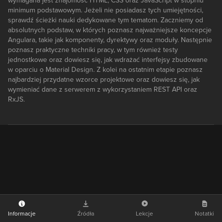
wymagana jest znajomość HTML, CSS oraz JavaScript w stopniu
minimum podstawowym. Jeżeli nie posiadasz tych umiejętności,
sprawdź ścieżki nauki dedykowane tym tematom. Zaczniemy od
absolutnych podstaw, w których poznasz najważniejsze koncepcje
Angulara, takie jak komponenty, dyrektywy oraz moduły. Następnie
poznasz praktyczne techniki pracy, w tym również testy
jednostkowe oraz dowiesz się, jak wdrażać interfejsy zbudowane
w oparciu o Material Design. Z kolei na ostatnim etapie poznasz
najbardziej przydatne wzorce projektowe oraz dowiesz się, jak
wymieniać dane z serwerem z wykorzystaniem REST API oraz
RxJS.
Informacje
Źródła
Lekcje
Notatki