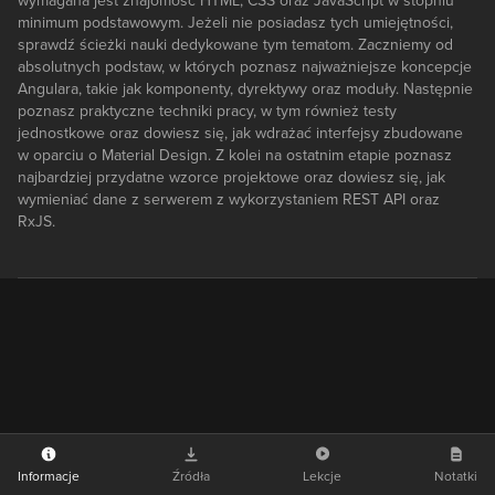
wymagana jest znajomość HTML, CSS oraz JavaScript w stopniu
minimum podstawowym. Jeżeli nie posiadasz tych umiejętności,
sprawdź ścieżki nauki dedykowane tym tematom. Zaczniemy od
absolutnych podstaw, w których poznasz najważniejsze koncepcje
Angulara, takie jak komponenty, dyrektywy oraz moduły. Następnie
poznasz praktyczne techniki pracy, w tym również testy
jednostkowe oraz dowiesz się, jak wdrażać interfejsy zbudowane
w oparciu o Material Design. Z kolei na ostatnim etapie poznasz
najbardziej przydatne wzorce projektowe oraz dowiesz się, jak
wymieniać dane z serwerem z wykorzystaniem REST API oraz
RxJS.
Informacje
Źródła
Lekcje
Notatki