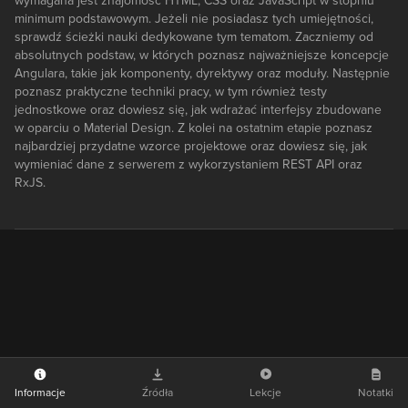
wymagana jest znajomość HTML, CSS oraz JavaScript w stopniu
minimum podstawowym. Jeżeli nie posiadasz tych umiejętności,
sprawdź ścieżki nauki dedykowane tym tematom. Zaczniemy od
absolutnych podstaw, w których poznasz najważniejsze koncepcje
Angulara, takie jak komponenty, dyrektywy oraz moduły. Następnie
poznasz praktyczne techniki pracy, w tym również testy
jednostkowe oraz dowiesz się, jak wdrażać interfejsy zbudowane
w oparciu o Material Design. Z kolei na ostatnim etapie poznasz
najbardziej przydatne wzorce projektowe oraz dowiesz się, jak
wymieniać dane z serwerem z wykorzystaniem REST API oraz
RxJS.
Informacje
Źródła
Lekcje
Notatki