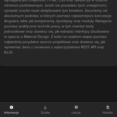
wymagana jest znajomość HTML, CSS oraz JavaScript w stopniu
minimum podstawowym. Jeżeli nie posiadasz tych umiejętności,
sprawdź ścieżki nauki dedykowane tym tematom. Zaczniemy od
absolutnych podstaw, w których poznasz najważniejsze koncepcje
Angulara, takie jak komponenty, dyrektywy oraz moduły. Następnie
poznasz praktyczne techniki pracy, w tym również testy
jednostkowe oraz dowiesz się, jak wdrażać interfejsy zbudowane
w oparciu o Material Design. Z kolei na ostatnim etapie poznasz
najbardziej przydatne wzorce projektowe oraz dowiesz się, jak
wymieniać dane z serwerem z wykorzystaniem REST API oraz
RxJS.
Informacje
Źródła
Lekcje
Notatki