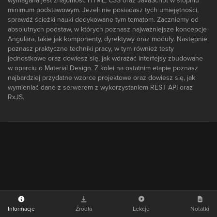
wymagana jest znajomość HTML, CSS oraz JavaScript w stopniu
minimum podstawowym. Jeżeli nie posiadasz tych umiejętności,
sprawdź ścieżki nauki dedykowane tym tematom. Zaczniemy od
absolutnych podstaw, w których poznasz najważniejsze koncepcje
Angulara, takie jak komponenty, dyrektywy oraz moduły. Następnie
poznasz praktyczne techniki pracy, w tym również testy
jednostkowe oraz dowiesz się, jak wdrażać interfejsy zbudowane
w oparciu o Material Design. Z kolei na ostatnim etapie poznasz
najbardziej przydatne wzorce projektowe oraz dowiesz się, jak
wymieniać dane z serwerem z wykorzystaniem REST API oraz
RxJS.
Informacje
Źródła
Lekcje
Notatki