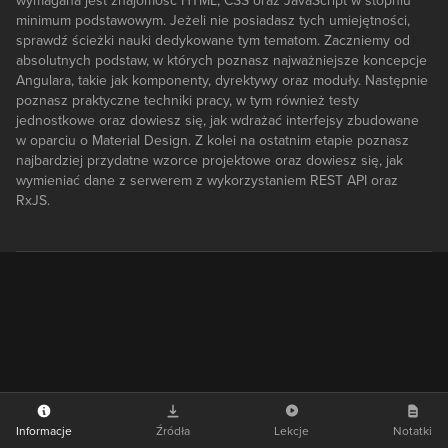
wymagana jest znajomość HTML, CSS oraz JavaScript w stopniu
minimum podstawowym. Jeżeli nie posiadasz tych umiejętności,
sprawdź ścieżki nauki dedykowane tym tematom. Zaczniemy od
absolutnych podstaw, w których poznasz najważniejsze koncepcje
Angulara, takie jak komponenty, dyrektywy oraz moduły. Następnie
poznasz praktyczne techniki pracy, w tym również testy
jednostkowe oraz dowiesz się, jak wdrażać interfejsy zbudowane
w oparciu o Material Design. Z kolei na ostatnim etapie poznasz
najbardziej przydatne wzorce projektowe oraz dowiesz się, jak
wymieniać dane z serwerem z wykorzystaniem REST API oraz
RxJS.
Informacje
Źródła
Lekcje
Notatki