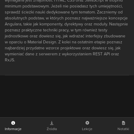
wymagana jest znajomość HTML, CSS oraz JavaScript w stopniu
minimum podstawowym. Jeżeli nie posiadasz tych umiejętności,
sprawdź ścieżki nauki dedykowane tym tematom. Zaczniemy od
absolutnych podstaw, w których poznasz najważniejsze koncepcje
Angulara, takie jak komponenty, dyrektywy oraz moduły. Następnie
poznasz praktyczne techniki pracy, w tym również testy
jednostkowe oraz dowiesz się, jak wdrażać interfejsy zbudowane
w oparciu o Material Design. Z kolei na ostatnim etapie poznasz
najbardziej przydatne wzorce projektowe oraz dowiesz się, jak
wymieniać dane z serwerem z wykorzystaniem REST API oraz
RxJS.
Informacje
Źródła
Lekcje
Notatki