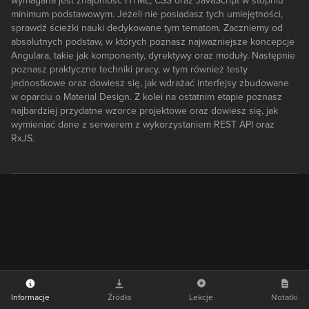
wymagana jest znajomość HTML, CSS oraz JavaScript w stopniu
minimum podstawowym. Jeżeli nie posiadasz tych umiejętności,
sprawdź ścieżki nauki dedykowane tym tematom. Zaczniemy od
absolutnych podstaw, w których poznasz najważniejsze koncepcje
Angulara, takie jak komponenty, dyrektywy oraz moduły. Następnie
poznasz praktyczne techniki pracy, w tym również testy
jednostkowe oraz dowiesz się, jak wdrażać interfejsy zbudowane
w oparciu o Material Design. Z kolei na ostatnim etapie poznasz
najbardziej przydatne wzorce projektowe oraz dowiesz się, jak
wymieniać dane z serwerem z wykorzystaniem REST API oraz
RxJS.
Informacje
Źródła
Lekcje
Notatki