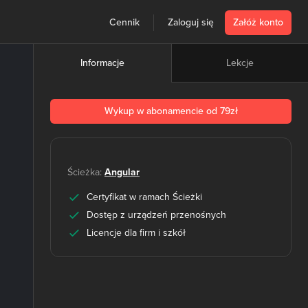
Cennik
Zaloguj się
Załóż konto
Lekcje
Informacje
Wykup w abonamencie od 79zł
Ścieżka:
Angular
Certyfikat w ramach Ścieżki
Dostęp z urządzeń przenośnych
Licencje dla firm i szkół