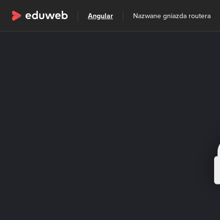
Wszystkie kategorie
Angular
Nazwane gniazda routera
Szkolenia