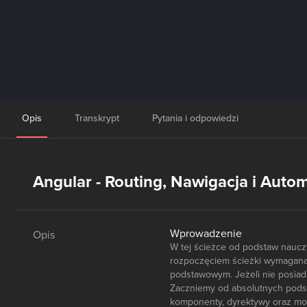
Opis
Transkrypt
Pytania i odpowiedzi
Angular - Routing, Nawigacja i Autom
Wprowadzenie
Opis
W tej ścieżce od podstaw nauc
rozpoczęciem ścieżki wymagana
podstawowym. Jeżeli nie posiad
Zaczniemy od absolutnych podst
komponenty, dyrektywy oraz mod