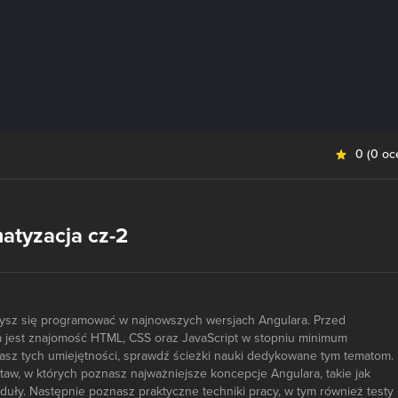
0
(
0 oc
atyzacja cz-2
zysz się programować w najnowszych wersjach Angulara. Przed
 jest znajomość HTML, CSS oraz JavaScript w stopniu minimum
asz tych umiejętności, sprawdź ścieżki nauki dedykowane tym tematom.
aw, w których poznasz najważniejsze koncepcje Angulara, takie jak
uły. Następnie poznasz praktyczne techniki pracy, w tym również testy