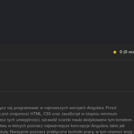
0
(
0 oc
zysz się programować w najnowszych wersjach Angulara. Przed
 jest znajomość HTML, CSS oraz JavaScript w stopniu minimum
asz tych umiejętności, sprawdź ścieżki nauki dedykowane tym tematom.
aw, w których poznasz najważniejsze koncepcje Angulara, takie jak
uły. Następnie poznasz praktyczne techniki pracy, w tym również testy