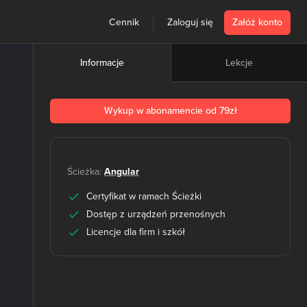
Cennik
Zaloguj się
Załóż konto
Lekcje
Informacje
Wykup w abonamencie od 79zł
Ścieżka:
Angular
Certyfikat w ramach Ścieżki
Dostęp z urządzeń przenośnych
Licencje dla firm i szkół