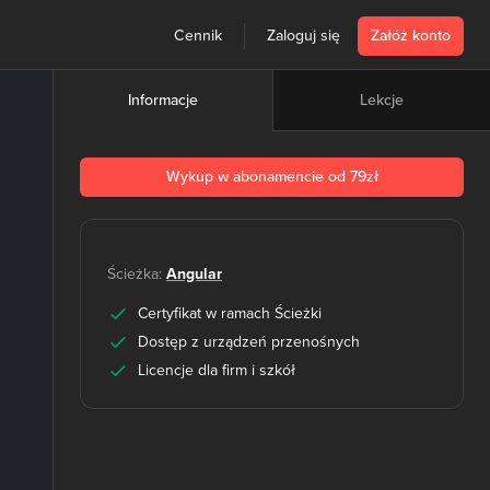
Cennik
Zaloguj się
Załóż konto
Lekcje
Informacje
Wykup w abonamencie od 79zł
Ścieżka:
Angular
Certyfikat w ramach Ścieżki
Dostęp z urządzeń przenośnych
Licencje dla firm i szkół