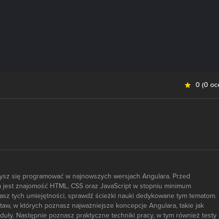
0
(
0 oc
zysz się programować w najnowszych wersjach Angulara. Przed
 jest znajomość HTML, CSS oraz JavaScript w stopniu minimum
asz tych umiejętności, sprawdź ścieżki nauki dedykowane tym tematom.
aw, w których poznasz najważniejsze koncepcje Angulara, takie jak
uły. Następnie poznasz praktyczne techniki pracy, w tym również testy