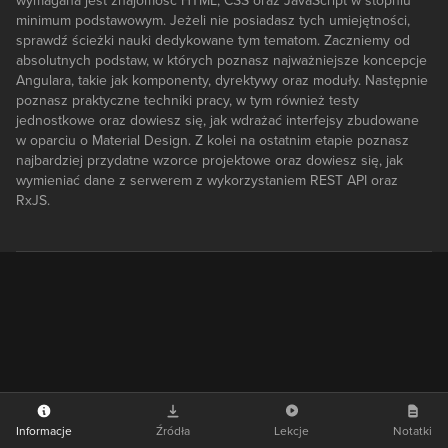
wymagana jest znajomość HTML, CSS oraz JavaScript w stopniu
minimum podstawowym. Jeżeli nie posiadasz tych umiejętności,
sprawdź ścieżki nauki dedykowane tym tematom. Zaczniemy od
absolutnych podstaw, w których poznasz najważniejsze koncepcje
Angulara, takie jak komponenty, dyrektywy oraz moduły. Następnie
poznasz praktyczne techniki pracy, w tym również testy
jednostkowe oraz dowiesz się, jak wdrażać interfejsy zbudowane
w oparciu o Material Design. Z kolei na ostatnim etapie poznasz
najbardziej przydatne wzorce projektowe oraz dowiesz się, jak
wymieniać dane z serwerem z wykorzystaniem REST API oraz
RxJS.
Informacje
Źródła
Lekcje
Notatki