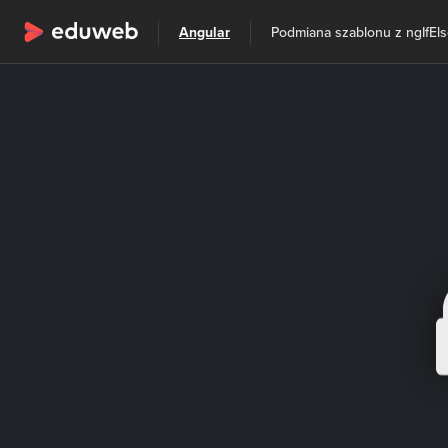
Wszystkie kategorie
Angular
Podmiana szablonu z ngIfEl
Szkolenia