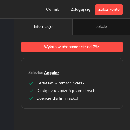
Cennik
Zaloguj się
Załóż konto
Lekcje
Informacje
Wykup w abonamencie od 79zł
Ścieżka:
Angular
Certyfikat w ramach Ścieżki
Dostęp z urządzeń przenośnych
Licencje dla firm i szkół