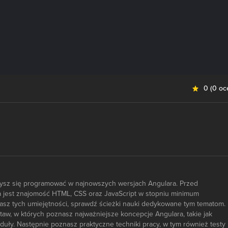
0
(
0 oc
zysz się programować w najnowszych wersjach Angulara. Przed
 jest znajomość HTML, CSS oraz JavaScript w stopniu minimum
asz tych umiejętności, sprawdź ścieżki nauki dedykowane tym tematom.
aw, w których poznasz najważniejsze koncepcje Angulara, takie jak
uły. Następnie poznasz praktyczne techniki pracy, w tym również testy