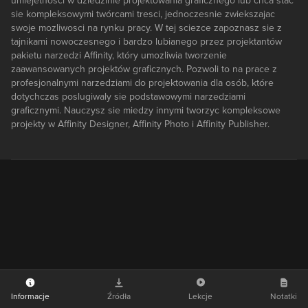
umiejetnosci w dziedzinie projektowania graficznego lub chca stac
sie kompleksowymi twórcami tresci, jednoczesnie zwiekszajac
swoje mozliwosci na rynku pracy. W tej sciezce zapoznasz sie z
tajnikami nowoczesnego i bardzo lubianego przez projektantów
pakietu narzedzi Affinity, który umozliwia tworzenie
zaawansowanych projektów graficznych. Pozwoli to na prace z
profesjonalnymi narzedziami do projektowania dla osób, które
dotychczas poslugiwaly sie podstawowymi narzedziami
graficznymi. Nauczysz sie miedzy innymi tworzyc kompleksowe
projekty w Affinity Designer, Affinity Photo i Affinity Publisher.
Informacje
Źródła
Lekcje
Notatki