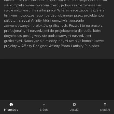
umiejetnosci w dziedzinie projektowania graficznego lub chca stac
sie kompleksowymi twórcami tresci, jednoczesnie zwiekszajac
swoje mozliwosci na rynku pracy. W tej sciezce zapoznasz sie z
tajnikami nowoczesnego i bardzo lubianego przez projektantów
pakietu narzedzi Affinity, który umozliwia tworzenie
zaawansowanych projektów graficznych. Pozwoli to na prace z
profesjonalnymi narzedziami do projektowania dla osób, które
dotychczas poslugiwaly sie podstawowymi narzedziami
graficznymi. Nauczysz sie miedzy innymi tworzyc kompleksowe
projekty w Affinity Designer, Affinity Photo i Affinity Publisher.
Informacje
Źródła
Lekcje
Notatki